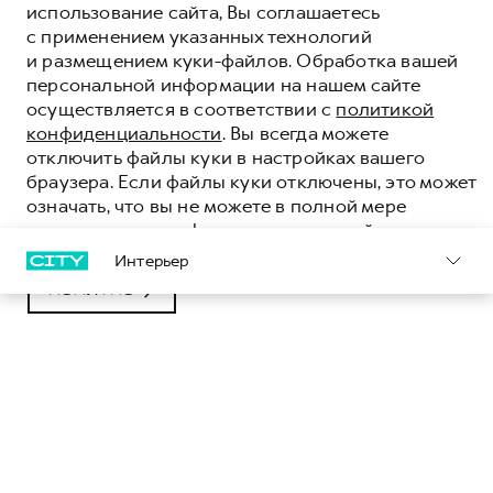
использование сайта, Вы соглашаетесь
ЦЕНА ОТ 3 449 000 ₽
с применением указанных технологий
и размещением куки-файлов. Обработка вашей
персональной информации на нашем сайте
ПОЛУЧИТЬ ПРЕДЛОЖЕНИЕ
осуществляется в соответствии с
политикой
ТЕСТ-ДРАЙВ
конфиденциальности
. Вы всегда можете
отключить файлы куки в настройках вашего
браузера. Если файлы куки отключены, это может
означать, что вы не можете в полной мере
использовать все функции нашего сайта.
Интерьер
ПОНЯТНО
GWM POER
За рулем GWM POER для вас нет ничего
невозможного. Внушительный функционал,
надежность и бескомпромиссный характер