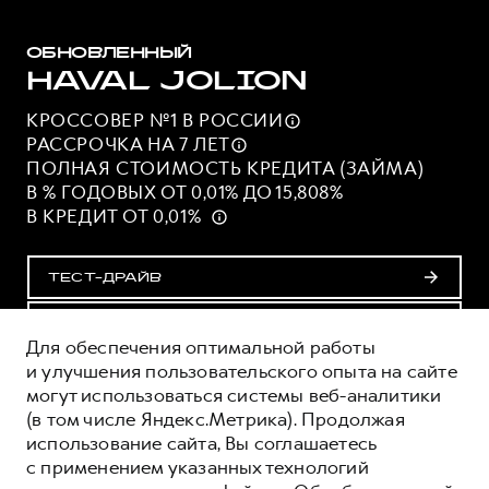
ОБНОВЛЕННЫЙ
HAVAL JOLION
КРОССОВЕР №1 В
РОССИИ
РАССРОЧКА НА 7
ЛЕТ
ПОЛНАЯ СТОИМОСТЬ КРЕДИТА (ЗАЙМА)
В % ГОДОВЫХ ОТ 0,01% ДО 15,808%
В КРЕДИТ ОТ 0,01%
ТЕСТ-ДРАЙВ
ПОЛУЧИТЬ ПРЕДЛОЖЕНИЕ
Для обеспечения оптимальной работы
и улучшения пользовательского опыта на сайте
могут использоваться системы веб-аналитики
ОЦЕНИВАЙТЕ СВОИ ФИНАНСОВЫЕ
(в том числе Яндекс.Метрика). Продолжая
ВОЗМОЖНОСТИ И РИСКИ
использование сайта, Вы соглашаетесь
ИЗУЧИТЕ ВСЕ УСЛОВИЯ КРЕДИТА (ЗАЙМА) НА
с применением указанных технологий
САЙТЕ: