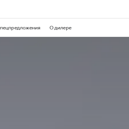
пецпредложения
О дилере