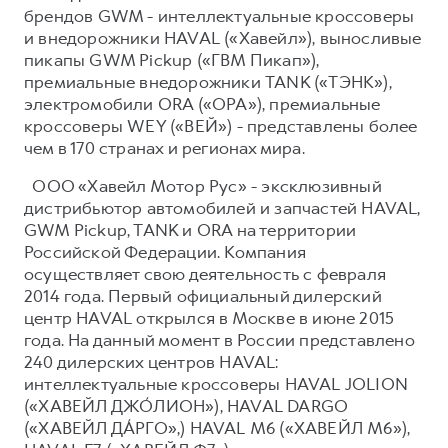
брендов GWM - интеллектуальные кроссоверы
и внедорожники HAVAL («Хавейл»), выносливые
пикапы GWM Pickup («ГВМ Пикап»),
премиальные внедорожники TANK («ТЭНК»),
электромобили ORA («ОРА»), премиальные
кроссоверы WEY («ВЕЙ») - представлены более
чем в 170 странах и регионах мира.
ООО «Хавейл Мотор Рус» - эксклюзивный
дистрибьютор автомобилей и запчастей HAVAL,
GWM Pickup, TANK и ORA на территории
Российской Федерации. Компания
осуществляет свою деятельность с февраля
2014 года. Первый официальный дилерский
центр HAVAL открылся в Москве в июне 2015
года. На данный момент в России представлено
240 дилерских центров HAVAL:
интеллектуальные кроссоверы HAVAL JOLION
(«ХАВЕЙЛ ДЖО́ЛИОН»), HAVAL DARGO
(«ХАВЕЙЛ ДА́РГО»,) HAVAL М6 («ХАВЕЙЛ M6»),