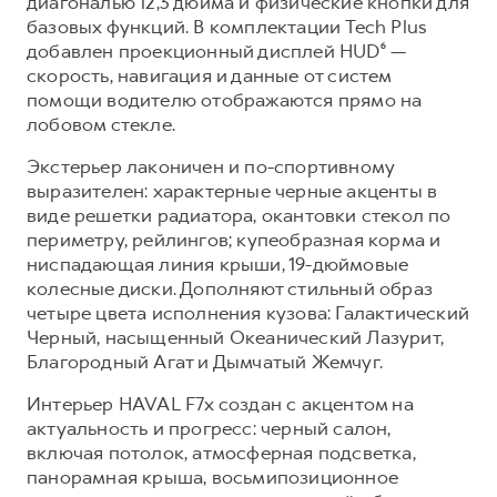
диагональю 12,3 дюйма и физические кнопки для
базовых функций. В комплектации Tech Plus
добавлен проекционный дисплей HUD⁶ —
скорость, навигация и данные от систем
помощи водителю отображаются прямо на
лобовом стекле.
Экстерьер лаконичен и по-спортивному
выразителен: характерные черные акценты в
виде решетки радиатора, окантовки стекол по
периметру, рейлингов; купеобразная корма и
ниспадающая линия крыши, 19-дюймовые
колесные диски. Дополняют стильный образ
четыре цвета исполнения кузова: Галактический
Черный, насыщенный Океанический Лазурит,
Благородный Агат и Дымчатый Жемчуг.
Интерьер HAVAL F7x создан с акцентом на
актуальность и прогресс: черный салон,
включая потолок, атмосферная подсветка,
панорамная крыша, восьмипозиционное