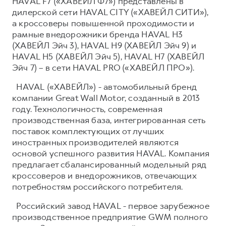
HAVAL F7 («ХАВЕЙЛ Ф7») представлены в
дилерской сети HAVAL CITY («ХАВЕЙЛ СИТИ»),
а кроссоверы повышенной проходимости и
рамные внедорожники бренда HAVAL H3
(ХАВЕЙЛ Эйч 3), HAVAL H9 (ХАВЕЙЛ Эйч 9) и
HAVAL H5 (ХАВЕЙЛ Эйч 5), HAVAL H7 (ХАВЕЙЛ
Эйч 7) – в сети HAVAL PRO («ХАВЕЙЛ ПРО»).
HAVAL («ХАВЕЙЛ») - автомобильный бренд
компании Great Wall Motor, созданный в 2013
году. Технологичность, современная
производственная база, интегрированная сеть
поставок комплектующих от лучших
иностранных производителей являются
основой успешного развития HAVAL. Компания
предлагает сбалансированный модельный ряд
кроссоверов и внедорожников, отвечающих
потребностям российского потребителя.
Российский завод HAVAL - первое зарубежное
производственное предприятие GWM полного