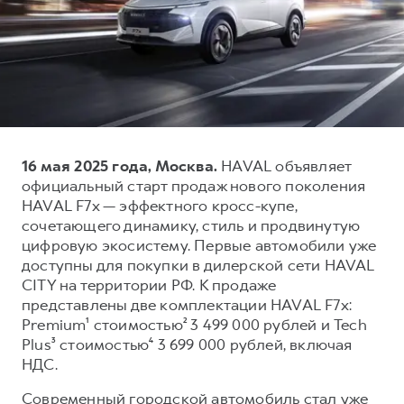
Тест-драйв
СЕРВИСНОЕ ОБСЛУЖИВАНИЕ
О дилере
Трейд-ин
Нулевое ТО
Наша команда
DARGO
DARGO X
Программа «Помощь на дороге»
Контакты
от 3 199 000 ₽
от 3 499 000 ₽
КРЕДИТ И СТРАХОВАНИЕ
Регламенты технического обслуживания
Кредитный калькулятор
Электронный ПТС
16 мая 2025 года, Москва.
HAVAL объявляет
Страхование
официальный старт продаж нового поколения
Кредит
ПОДДЕРЖКА
HAVAL F7x — эффектного кросс-купе,
F7
F7X
сочетающего динамику, стиль и продвинутую
GWM Безопасность
от 2 899 000 ₽
от 3 599 000 ₽
цифровую экосистему. Первые автомобили уже
КОРПОРАТИВНЫМ КЛИЕНТАМ
Гарантия HAVAL
доступны для покупки в дилерской сети HAVAL
CITY на территории РФ. К продаже
Для малого бизнеса
Мобильное приложение GWM
представлены две комплектации HAVAL F7x:
Корпоративным клиентам
Программа «HAVAL Защита+»
Premium¹ стоимостью² 3 499 000 рублей и Tech
Plus³ стоимостью⁴ 3 699 000 рублей, включая
Крупным корпоративным клиентам
Руководства по эксплуатации
POER
НДС.
от 3 449 000 ₽
Система управления автопарком GWM Fleet
Подписки
Современный городской автомобиль стал уже