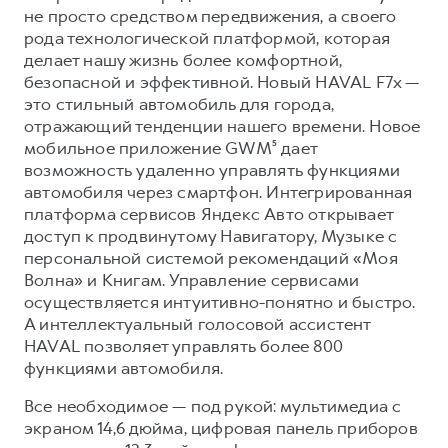
Сервис для корпоративных клиентов
не просто средством передвижения, а своего
HAVAL Лизинг
АКСЕССУАРЫ HAVAL
рода технологической платформой, которая
делает нашу жизнь более комфортной,
Автомобильные аксессуары
безопасной и эффективной. Новый HAVAL F7x —
АКСЕССУАРЫ HAVAL
Коллекция CITY
это стильный автомобиль для города,
отражающий тенденции нашего времени. Новое
Автомобильные аксессуары
Коллекция Базовая
мобильное приложение GWM⁵ дает
Коллекция CITY
Коллекция Детская
возможность удаленно управлять функциями
автомобиля через смартфон. Интегрированная
Коллекция Базовая
платформа сервисов Яндекс Авто открывает
Коллекция Детская
доступ к продвинутому Навигатору, Музыке с
персональной системой рекомендаций «Моя
Волна» и Книгам. Управление сервисами
осуществляется интуитивно-понятно и быстро.
А интеллектуальный голосовой ассистент
HAVAL позволяет управлять более 800
функциями автомобиля.
Все необходимое — под рукой: мультимедиа с
экраном 14,6 дюйма, цифровая панель приборов