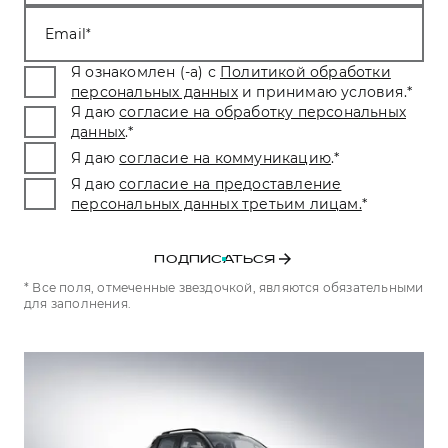
Тест-драйв
СЕРВИСНОЕ ОБСЛУЖИВАНИЕ
О дилере
Email
Трейд-ин
Нулевое ТО
Наша команда
Я ознакомлен (-а) с
Политикой обработки
DARGO
DARGO X
персональных данных
и принимаю условия.
*
Программа «Помощь на дороге»
Контакты
от 3 199 000 ₽
от 3 499 000 ₽
Я даю
согласие на обработку персональных
КРЕДИТ И СТРАХОВАНИЕ
Регламенты технического обслуживания
данных
.
*
Я даю
согласие на коммуникацию
.
*
Кредитный калькулятор
Электронный ПТС
Я даю
согласие на предоставление
Страхование
персональных данных третьим лицам.
*
Кредит
ПОДДЕРЖКА
F7
F7X
GWM Безопасность
от 2 899 000 ₽
от 3 599 000 ₽
ПОДПИСАТЬСЯ
КОРПОРАТИВНЫМ КЛИЕНТАМ
Гарантия HAVAL
* Все поля, отмеченные звездочкой, являются обязательными
для заполнения.
Для малого бизнеса
Мобильное приложение GWM
Корпоративным клиентам
Программа «HAVAL Защита+»
Крупным корпоративным клиентам
Руководства по эксплуатации
POER
от 3 449 000 ₽
Система управления автопарком
Подписки