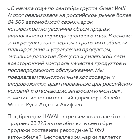
Сервис для корпоративных клиентов
«
С начала года по сентябрь группа Great Wall
HAVAL Лизинг
АКСЕССУАРЫ HAVAL
Motor реализовала на российском рынке более
Автомобильные аксессуары
84 500 автомобилей своих марок,
четырехкратно увеличив объем продаж
АКСЕССУАРЫ HAVAL
Коллекция CITY
аналогичного периода прошлого года. В основе
Автомобильные аксессуары
Коллекция Базовая
этих результатов – верная стратегия в области
планирования и управления продуктом,
Коллекция CITY
Коллекция Детская
активное развитие брендов и дилерской сети,
Коллекция Базовая
всесторонний контроль качества продуктов и
послепродажного обслуживания. Мы
Коллекция Детская
предлагаем технологичные кроссоверы и
внедорожники, адаптированные для российских
условий и отвечающие запросам клиентов
», –
отметил исполнительный директор «Хавейл
Мотор Рус» Андрей Акифьев.
Под брендом HAVAL в третьем квартале было
продано 33 725 автомобилей, в сентябре
продажи составили рекордные 13 059
автомобилей. Бестселлером марки является