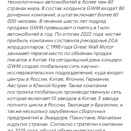
технологичных автомобилей в более чем 60
странах мира. В состав холдинга GWM входят 80
дочерних компаний, а штат включает более 60
000 человек. В течение шести лет подряд
продажи GWM превышают отметку в 1 млн
автомобилей в год. По итогам 2022 года чистая
прибыль компании составила рекордные 20,6
млрд долларов. С 1998 года Great Wall Motor
занимает первое место по объёмам продаж
пикапов в Китае. На сегодняшний день концерн
GWM создал глобальную сеть научно-
исследовательских подразделений, куда входят
центры в России, Китае, Японии, Германии,
Австрии и Южной Корее. Также компания
построила глобальную производственную сеть,
которая включает 10 заводов в Китае, 3 завода
полного цикла в России, Таиланде и Бразилии, а
также несколько зарубежных сборочных
предприятий в Эквадоре, Пакистане, Малайзии
и других странах. Согласно стратегии компании
до 2025 года, общий объем инвестиций в