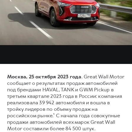
Тест-драйв
СЕРВИСНОЕ ОБСЛУЖИВАНИЕ
О дилере
Трейд-ин
Нулевое ТО
Наша команда
DARGO
DARGO X
Программа «Помощь на дороге»
Контакты
от 3 199 000 ₽
от 3 499 000 ₽
КРЕДИТ И СТРАХОВАНИЕ
Регламенты технического обслуживания
Кредитный калькулятор
Электронный ПТС
Страхование
Кредит
ПОДДЕРЖКА
F7
F7X
GWM Безопасность
Москва, 25 октября 2023 года
. Great Wall Motor
от 2 899 000 ₽
от 3 599 000 ₽
сообщает о результатах продаж автомобилей
КОРПОРАТИВНЫМ КЛИЕНТАМ
Гарантия HAVAL
под брендами HAVAL, TANK и GWM Pickup в
Для малого бизнеса
Мобильное приложение GWM
третьем квартале 2023 года в России: компания
реализовала 39 942 автомобиля и вошла в
Корпоративным клиентам
Программа «HAVAL Защита+»
тройку лидеров по объему продаж на
Крупным корпоративным клиентам
Руководства по эксплуатации
российском рынке.¹ С начала года совокупные
POER
продажи автомобилей всех марок Great Wall
от 3 449 000 ₽
Система управления автопарком
Подписки
Motor составили более 84 500 штук.