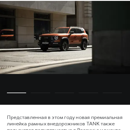
Представленная в этом году новая премиальная
линейка рамных внедорожников TANK также