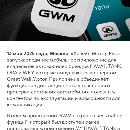
Тест-драйв
СЕРВИСНОЕ ОБСЛУЖИВАНИЕ
О дилере
Трейд-ин
Нулевое ТО
Наша команда
DARGO
DARGO X
Программа «Помощь на дороге»
Контакты
от 3 199 000 ₽
от 3 499 000 ₽
КРЕДИТ И СТРАХОВАНИЕ
Регламенты технического обслуживания
Кредитный калькулятор
Электронный ПТС
13 мая 2025 года, Москва.
«Хавейл Мотор Рус»
Страхование
запускает единое мобильное приложение для
Кредит
ПОДДЕРЖКА
владельцев автомобилей брендов HAVAL, TANK,
F7
F7X
ORA и WEY, которые выпускаются концерном
GWM Безопасность
от 2 899 000 ₽
от 3 599 000 ₽
Great Wall Motor. Приложение объединяет
КОРПОРАТИВНЫМ КЛИЕНТАМ
Гарантия HAVAL
функционал дистанционного управления и
проверки состояния автомобиля с полезным
Для малого бизнеса
Мобильное приложение GWM
контентом по эксплуатации и возможности для
Корпоративным клиентам
Программа «HAVAL Защита+»
коммуникации.
Крупным корпоративным клиентам
Руководства по эксплуатации
В новом приложении GWM сохранен весь набор
POER
от 3 449 000 ₽
Система управления автопарком
Подписки
функций, который был доступен ранее
пользователям приложений MY HAVAL¹, TANK и