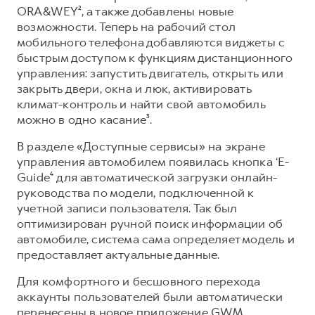
Сервис для корпоративных клиентов
ORA&WEY², а также добавлены новые
HAVAL Лизинг
АКСЕССУАРЫ HAVAL
возможности. Теперь на рабочий стол
мобильного телефона добавляются виджеты с
Автомобильные аксессуары
быстрым доступом к функциям дистанционного
АКСЕССУАРЫ HAVAL
Коллекция CITY
управления: запустить двигатель, открыть или
закрыть двери, окна и люк, активировать
Автомобильные аксессуары
Коллекция Базовая
климат-контроль и найти свой автомобиль
Коллекция CITY
Коллекция Детская
можно в одно касание³.
Коллекция Базовая
В разделе «Доступные сервисы» на экране
Коллекция Детская
управления автомобилем появилась кнопка ‘E-
Guide⁴ для автоматической загрузки онлайн-
руководства по модели, подключенной к
учетной записи пользователя. Так был
оптимизирован ручной поиск информации об
автомобиле, система сама определяет модель и
предоставляет актуальные данные.
Для комфортного и бесшовного перехода
аккаунты пользователей были автоматически
перенесены в новое приложение GWM.