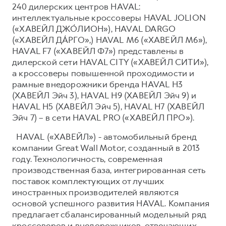
240 дилерских центров HAVAL:
интеллектуальные кроссоверы HAVAL JOLION
(«ХАВЕЙЛ ДЖО́ЛИОН»), HAVAL DARGO
(«ХАВЕЙЛ ДА́РГО»,) HAVAL М6 («ХАВЕЙЛ M6»),
HAVAL F7 («ХАВЕЙЛ Ф7») представлены в
дилерской сети HAVAL CITY («ХАВЕЙЛ СИТИ»),
а кроссоверы повышенной проходимости и
рамные внедорожники бренда HAVAL H3
(ХАВЕЙЛ Эйч 3), HAVAL H9 (ХАВЕЙЛ Эйч 9) и
HAVAL H5 (ХАВЕЙЛ Эйч 5), HAVAL H7 (ХАВЕЙЛ
Эйч 7) – в сети HAVAL PRO («ХАВЕЙЛ ПРО»).
HAVAL («ХАВЕЙЛ») - автомобильный бренд
компании Great Wall Motor, созданный в 2013
году. Технологичность, современная
производственная база, интегрированная сеть
поставок комплектующих от лучших
иностранных производителей являются
основой успешного развития HAVAL. Компания
предлагает сбалансированный модельный ряд
кроссоверов и внедорожников, отвечающих