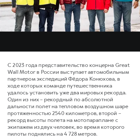
Тест-драйв
СЕРВИСНОЕ ОБСЛУЖИВАНИЕ
О дилере
Трейд-ин
Нулевое ТО
Наша команда
DARGO
DARGO X
Программа «Помощь на дороге»
Контакты
от 3 199 000 ₽
от 3 499 000 ₽
КРЕДИТ И СТРАХОВАНИЕ
Регламенты технического обслуживания
Кредитный калькулятор
Электронный ПТС
Страхование
С 2023 года представительство концерна Great
Кредит
ПОДДЕРЖКА
Wall Motor в России выступает автомобильным
F7
F7X
партнером экспедиций Фёдора Конюхова, в
GWM Безопасность
от 2 899 000 ₽
от 3 599 000 ₽
ходе которых команде путешественника
КОРПОРАТИВНЫМ КЛИЕНТАМ
Гарантия HAVAL
удалось установить уже два мировых рекорда.
Один из них – рекордный по абсолютной
Для малого бизнеса
Мобильное приложение GWM
дальности полет на тепловом воздушном шаре
Корпоративным клиентам
Программа «HAVAL Защита+»
протяженностью 2540 километров, второй –
рекорд высоты полета на мотопараплане с
Крупным корпоративным клиентам
Руководства по эксплуатации
POER
экипажем из двух человек, во время которого
от 3 449 000 ₽
Система управления автопарком
Подписки
пилоты поднялись на 4 728 метров.