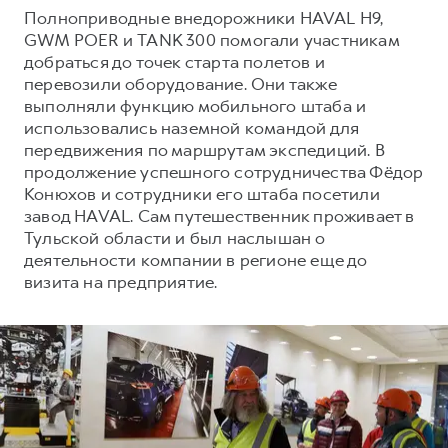
Сервис для корпоративных клиентов
Полноприводные внедорожники HAVAL H9,
HAVAL Лизинг
АКСЕССУАРЫ HAVAL
GWM POER и TANK 300 помогали участникам
добраться до точек старта полетов и
Автомобильные аксессуары
перевозили оборудование. Они также
АКСЕССУАРЫ HAVAL
Коллекция CITY
выполняли функцию мобильного штаба и
использовались наземной командой для
Автомобильные аксессуары
Коллекция Базовая
передвижения по маршрутам экспедиций. В
Коллекция CITY
Коллекция Детская
продолжение успешного сотрудничества Фёдор
Конюхов и сотрудники его штаба посетили
Коллекция Базовая
завод HAVAL. Сам путешественник проживает в
Коллекция Детская
Тульской области и был наслышан о
деятельности компании в регионе еще до
визита на предприятие.