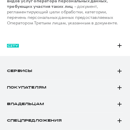
видов услуг оператора персональных данных,
требующих участия таких лиц
– документ,
регламентирующий цели обработки, категории,
перечень персональных данных предоставляемых
Оператором Третьим лицам, указанным в документе.
M6
JOLION
СЕРВИСЫ
DARGO
Автомобили в наличии
DARGO Х
ПОКУПАТЕЛЯМ
Заказать тест-драйв
F7
Автомобили в наличии
Рассчитать кредит
F7x
ВЛАДЕЛЬЦАМ
Конфигуратор HAVAL
Записаться на сервис
POER
Все о сервисе
Аксессуары HAVAL
СПЕЦПРЕДЛОЖЕНИЯ
Запись на сервис
Каталоги и прайс-листы