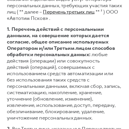
Сервис для корпоративных клиентов
персональных данных, требующих участия таких
HAVAL Лизинг
АКСЕССУАРЫ HAVAL
лиц ( ** далее –
Перечень третьих лиц
** ² ) ООО
«Автотим Псков» .
Автомобильные аксессуары
АКСЕССУАРЫ HAVAL
Коллекция CITY
1. Перечень действий с персональными
данными, на совершение которых дается
Автомобильные аксессуары
Коллекция Базовая
согласие, общее описание используемых
Коллекция CITY
Коллекция Детская
Оператором и/или Третьим лицом способов
обработки персональных данных:
любые
Коллекция Базовая
действия (операции) или совокупность
Коллекция Детская
действий (операций), совершаемых с
использованием средств автоматизации или
без использования таких средств с
персональными данными, включая сбор, запись,
систематизацию, накопление, хранение,
уточнение (обновление, изменение),
извлечение, использование, доступ, передачу,
обезличивание, блокирование, удаление,
уничтожение персональных данных.
2.
Все Третьи лица, указанные в Перечне третьих