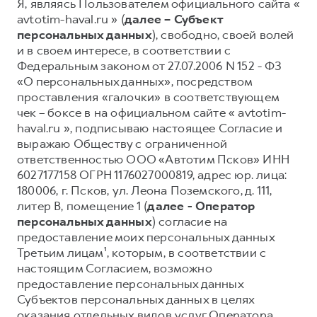
Я, являясь Пользователем официального сайта «
avtotim-haval.ru » (
далее – Субъект
Тест-драйв
СЕРВИСНОЕ ОБСЛУЖИВАНИЕ
О дилере
персональных данных
), свободно, своей волей
Трейд-ин
Нулевое ТО
Наша команда
и в своем интересе, в соответствии с
DARGO
DARGO X
Федеральным законом от 27.07.2006 N 152 - ФЗ
Программа «Помощь на дороге»
Контакты
от 3 199 000 ₽
от 3 499 000 ₽
«О персональных данных», посредством
КРЕДИТ И СТРАХОВАНИЕ
Регламенты технического обслуживания
проставления «галочки» в соответствующем
чек – боксе в на официальном сайте « avtotim-
Кредитный калькулятор
Электронный ПТС
haval.ru », подписываю настоящее Согласие и
Страхование
выражаю Обществу с ограниченной
Кредит
ответственностью ООО «Автотим Псков» ИНН
ПОДДЕРЖКА
F7
6027177158 ОГРН 1176027000819, адрес юр. лица:
F7X
GWM Безопасность
от 2 899 000 ₽
от 3 599 000 ₽
180006, г. Псков, ул. Леона Поземского, д. 111,
КОРПОРАТИВНЫМ КЛИЕНТАМ
Гарантия HAVAL
литер В, помещение 1 (
далее - Оператор
персональных данных
) согласие на
Для малого бизнеса
Мобильное приложение GWM
предоставление моих персональных данных
Корпоративным клиентам
Программа «HAVAL Защита+»
Третьим лицам¹, которым, в соответствии с
настоящим Согласием, возможно
Крупным корпоративным клиентам
Руководства по эксплуатации
предоставление персональных данных
POER
от 3 449 000 ₽
Система управления автопарком GWM Fleet
Подписки
Субъектов персональных данных в целях
оказания отдельных видов услуг Оператора