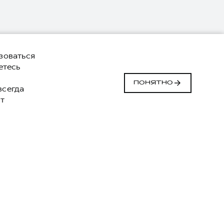
зоваться
етесь
й
ПОНЯТНО
 всегда
т