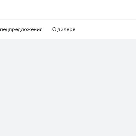
пецпредложения
О дилере